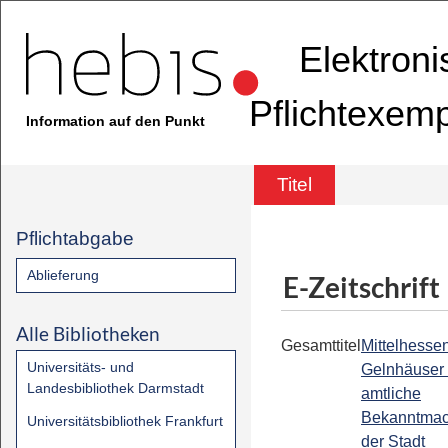
Elektron
Pflichtexem
Information auf den Punkt
Titel
Pflichtabgabe
Ablieferung
E-Zeitschrift
Alle Bibliotheken
Gesamttitel
Mittelhessen
Universitäts- und
Gelnhäuser 
Landesbibliothek Darmstadt
amtliche
Bekanntma
Universitätsbibliothek Frankfurt
der Stadt