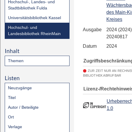
Hochschul-, Landes- und
Wächtersba
Stadtbibliothek Fulda
des Main-Ki
Universitätsbibliothek Kassel
Kreises
Hochschul- und
Ausgabe
2024 (2024)
Landesbibliothek RheinMain
20240817
Datum
2024
Inhalt
Zugriffsbeschränkun
Themen
ZUR ZEIT NUR AN RECHN
BIBLIOTHEK ABRUFBAR
Listen
Neuzugänge
Lizenz-/Rechtehinwei
Titel
Urheberrech
Autor / Beteiligte
1.0
Ort
Verlage