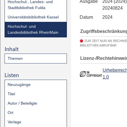
Ausgabe
2024 (2024)
Hochschul-, Landes- und
Stadtbibliothek Fulda
20240824
Universitätsbibliothek Kassel
Datum
2024
Hochschul- und
Zugriffsbeschränkun
Landesbibliothek RheinMain
ZUR ZEIT NUR AN RECHN
BIBLIOTHEK ABRUFBAR
Inhalt
Lizenz-/Rechtehinwei
Themen
Urheberrech
Listen
1.0
Neuzugänge
Titel
Autor / Beteiligte
Ort
Verlage