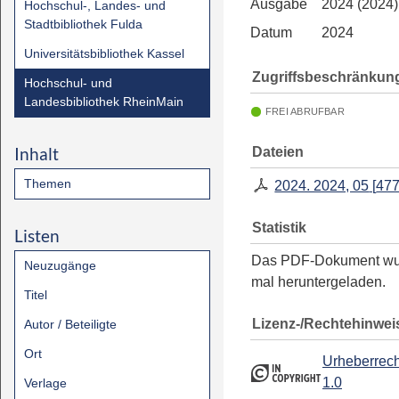
Ausgabe
2024 (2024)
Hochschul-, Landes- und
Stadtbibliothek Fulda
Datum
2024
Universitätsbibliothek Kassel
Zugriffsbeschränkun
Hochschul- und
Landesbibliothek RheinMain
FREI ABRUFBAR
Inhalt
Dateien
Themen
2024. 2024, 05
[
477
Statistik
Listen
Das PDF-Dokument w
Neuzugänge
mal heruntergeladen.
Titel
Lizenz-/Rechtehinwei
Autor / Beteiligte
Ort
Urheberrech
1.0
Verlage