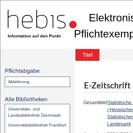
Elektron
Pflichtexem
Information auf den Punkt
Titel
Pflichtabgabe
Ablieferung
E-Zeitschrift
Alle Bibliotheken
Gesamttitel
Statistische
Universitäts- und
/ Hessische
Landesbibliothek Darmstadt
Statistische
Landesamt
Universitätsbibliothek Frankfurt