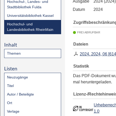
Ausgabe
2024 (2024)
Hochschul-, Landes- und
Stadtbibliothek Fulda
Datum
2024
Universitätsbibliothek Kassel
Zugriffsbeschränkun
Hochschul- und
Landesbibliothek RheinMain
FREI ABRUFBAR
Inhalt
Dateien
Themen
2024. 2024, 06
[
614
Statistik
Listen
Das PDF-Dokument w
Neuzugänge
mal heruntergeladen.
Titel
Lizenz-/Rechtehinwei
Autor / Beteiligte
Ort
Urheberrech
1.0
Verlage