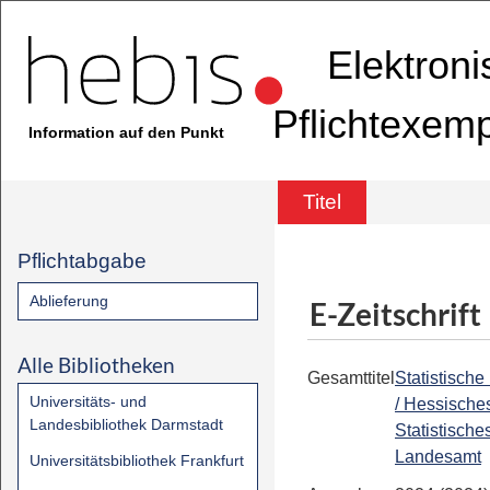
Elektron
Pflichtexem
Information auf den Punkt
Titel
Pflichtabgabe
Ablieferung
E-Zeitschrift
Alle Bibliotheken
Gesamttitel
Statistische
Universitäts- und
/ Hessische
Landesbibliothek Darmstadt
Statistische
Landesamt
Universitätsbibliothek Frankfurt