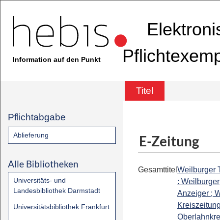
Elektron
Pflichtexem
Information auf den Punkt
Titel
Pflichtabgabe
Ablieferung
E-Zeitung
Alle Bibliotheken
Gesamttitel
Weilburger 
Universitäts- und
: Weilburger
Landesbibliothek Darmstadt
Anzeiger ; W
Kreiszeitung
Universitätsbibliothek Frankfurt
Oberlahnkrei