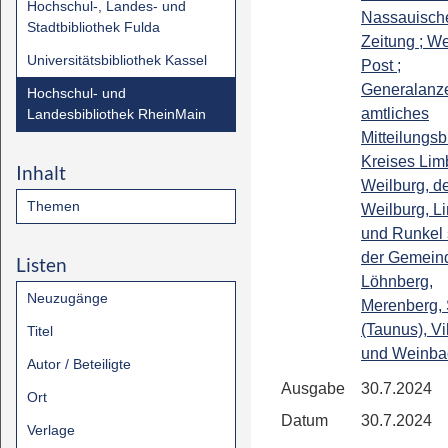
Hochschul-, Landes- und
Nassauisch
Stadtbibliothek Fulda
Zeitung ; We
Universitätsbibliothek Kassel
Post ;
Generalanze
Hochschul- und
amtliches
Landesbibliothek RheinMain
Mitteilungsb
Kreises Lim
Inhalt
Weilburg, de
Themen
Weilburg, L
und Runkel
der Gemein
Listen
Löhnberg,
Neuzugänge
Merenberg, 
(Taunus), Vi
Titel
und Weinba
Autor / Beteiligte
Ausgabe
30.7.2024
Ort
Datum
30.7.2024
Verlage