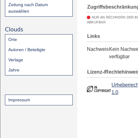
Zeitung nach Datum
Zugriffsbeschränkun
auswählen
NUR AN RECHNERN DER B
ABRUFBAR
Clouds
Links
Orte
Nachweis
Kein Nachwe
Autoren / Beteiligte
verfügbar
Verlage
Jahre
Lizenz-/Rechtehinwei
Urheberrech
1.0
Impressum