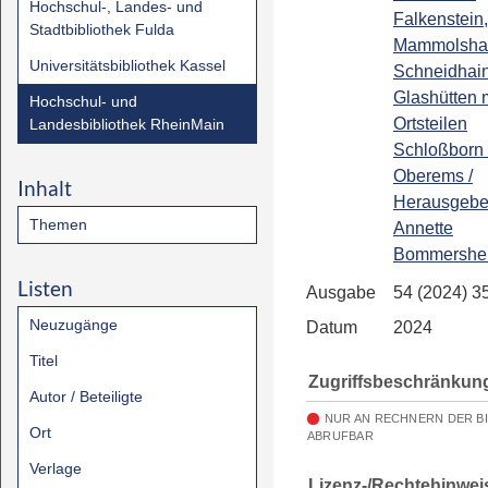
Hochschul-, Landes- und
Falkenstein,
Stadtbibliothek Fulda
Mammolsha
Universitätsbibliothek Kassel
Schneidhai
Glashütten 
Hochschul- und
Ortsteilen
Landesbibliothek RheinMain
Schloßborn
Oberems /
Inhalt
Herausgeber
Themen
Annette
Bommershe
Listen
Ausgabe
54 (2024) 3
Neuzugänge
Datum
2024
Titel
Zugriffsbeschränkun
Autor / Beteiligte
NUR AN RECHNERN DER B
Ort
ABRUFBAR
Verlage
Lizenz-/Rechtehinwei