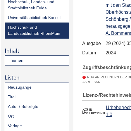
Hochschul-, Landes- und
mit den Stad
Stadtbibliothek Fulda
Oberhöchst
Universitätsbibliothek Kassel
Schönberg /
herausgege
Hochschul- und
A. Bommer
Landesbibliothek RheinMain
Ausgabe
29 (2024) 3
Inhalt
Datum
2024
Themen
Zugriffsbeschränkun
Listen
NUR AN RECHNERN DER B
ABRUFBAR
Neuzugänge
Lizenz-/Rechtehinwei
Titel
Autor / Beteiligte
Urheberrech
1.0
Ort
Verlage