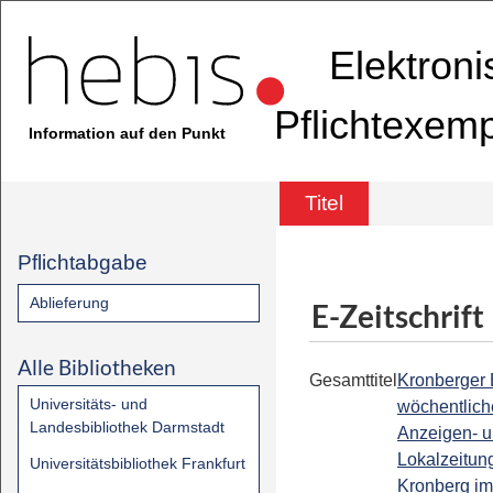
Elektron
Pflichtexem
Information auf den Punkt
Titel
Pflichtabgabe
Ablieferung
E-Zeitschrift
Alle Bibliotheken
Gesamttitel
Kronberger 
Universitäts- und
wöchentlich
Landesbibliothek Darmstadt
Anzeigen- 
Lokalzeitung
Universitätsbibliothek Frankfurt
Kronberg i