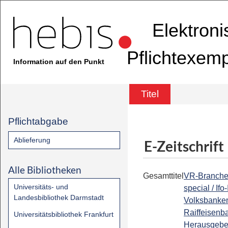
Elektron
Pflichtexem
Information auf den Punkt
Titel
Pflichtabgabe
Ablieferung
E-Zeitschrift
Alle Bibliotheken
Gesamttitel
VR-Branch
Universitäts- und
special / Ifo-
Landesbibliothek Darmstadt
Volksbanke
Raiffeisenb
Universitätsbibliothek Frankfurt
Herausgebe