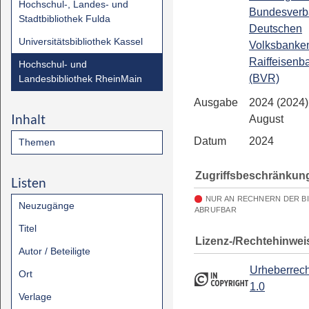
Hochschul-, Landes- und
Bundesverb
Stadtbibliothek Fulda
Deutschen
Universitätsbibliothek Kassel
Volksbanke
Raiffeisenb
Hochschul- und
(BVR)
Landesbibliothek RheinMain
Ausgabe
2024 (2024) 
Inhalt
August
Datum
2024
Themen
Zugriffsbeschränkun
Listen
NUR AN RECHNERN DER B
Neuzugänge
ABRUFBAR
Titel
Lizenz-/Rechtehinwei
Autor / Beteiligte
Urheberrech
Ort
1.0
Verlage