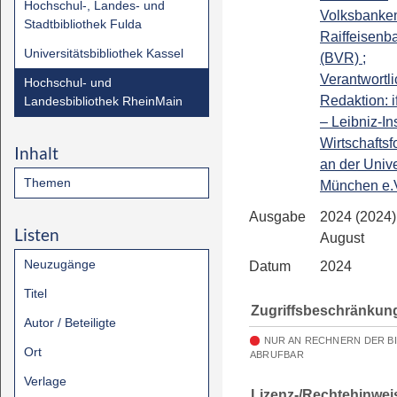
Hochschul-, Landes- und
Volksbanke
Stadtbibliothek Fulda
Raiffeisenb
Universitätsbibliothek Kassel
(BVR) ;
Verantwortl
Hochschul- und
Redaktion: if
Landesbibliothek RheinMain
– Leibniz-Ins
Wirtschafts
Inhalt
an der Unive
Themen
München e.
Ausgabe
2024 (2024) 
Listen
August
Neuzugänge
Datum
2024
Titel
Zugriffsbeschränkun
Autor / Beteiligte
NUR AN RECHNERN DER B
Ort
ABRUFBAR
Verlage
Lizenz-/Rechtehinwei