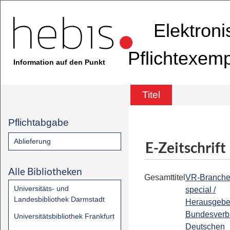
Elektron
Pflichtexem
Information auf den Punkt
Titel
Pflichtabgabe
Ablieferung
E-Zeitschrift
Alle Bibliotheken
Gesamttitel
VR-Branch
Universitäts- und
special /
Landesbibliothek Darmstadt
Herausgebe
Bundesverb
Universitätsbibliothek Frankfurt
Deutschen