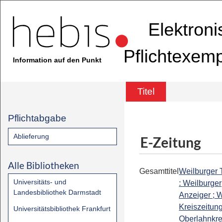
Elektron
Pflichtexem
Information auf den Punkt
Titel
Pflichtabgabe
Ablieferung
E-Zeitung
Alle Bibliotheken
Gesamttitel
Weilburger 
Universitäts- und
: Weilburger
Landesbibliothek Darmstadt
Anzeiger ; W
Kreiszeitung
Universitätsbibliothek Frankfurt
Oberlahnkrei