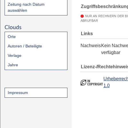
Zeitung nach Datum
Zugriffsbeschränkun
auswählen
NUR AN RECHNERN DER B
ABRUFBAR
Clouds
Links
Orte
Nachweis
Kein Nachwe
Autoren / Beteiligte
verfügbar
Verlage
Jahre
Lizenz-/Rechtehinwei
Urheberrech
1.0
Impressum