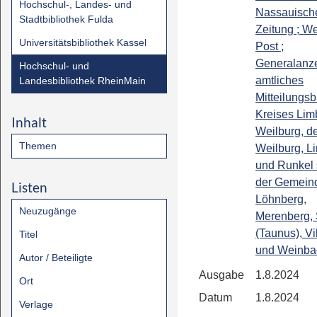
Hochschul-, Landes- und
Nassauisch
Stadtbibliothek Fulda
Zeitung ; We
Universitätsbibliothek Kassel
Post ;
Generalanze
Hochschul- und
amtliches
Landesbibliothek RheinMain
Mitteilungsb
Kreises Lim
Inhalt
Weilburg, de
Themen
Weilburg, L
und Runkel
der Gemein
Listen
Löhnberg,
Neuzugänge
Merenberg, 
(Taunus), Vi
Titel
und Weinba
Autor / Beteiligte
Ausgabe
1.8.2024
Ort
Datum
1.8.2024
Verlage