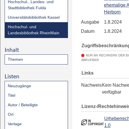
Hochschul-, Landes- und
ehemalige 
Stadtbibliothek Fulda
Herborn
Universitätsbibliothek Kassel
Ausgabe
1.8.2024
Hochschul- und
Datum
1.8.2024
Landesbibliothek RheinMain
Zugriffsbeschränkun
Inhalt
NUR AN RECHNERN DER B
Themen
ABRUFBAR
Links
Listen
Nachweis
Kein Nachwe
Neuzugänge
verfügbar
Titel
Autor / Beteiligte
Lizenz-/Rechtehinwei
Ort
Urheberrech
Verlage
1.0