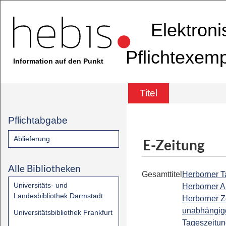
Elektron
Pflichtexem
Information auf den Punkt
Titel
Pflichtabgabe
Ablieferung
E-Zeitung
Alle Bibliotheken
Gesamttitel
Herborner Ta
Universitäts- und
Herborner A
Landesbibliothek Darmstadt
Herborner Z
unabhängig
Universitätsbibliothek Frankfurt
Tageszeitun