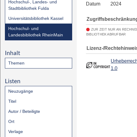
Hochschul-, Landes- und
Datum
2024
Stadtbibliothek Fulda
Universitätsbibliothek Kassel
Zugriffsbeschränkun
Hochschul- und
ZUR ZEIT NUR AN RECHN
Landesbibliothek RheinMain
BIBLIOTHEK ABRUFBAR
Lizenz-/Rechtehinwei
Inhalt
Urheberrech
Themen
1.0
Listen
Neuzugänge
Titel
Autor / Beteiligte
Ort
Verlage