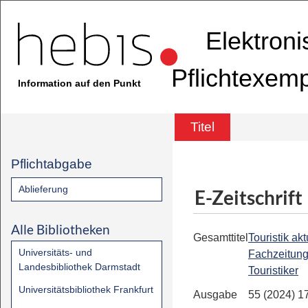
Elektron
Pflichtexem
Information auf den Punkt
Titel
Pflichtabgabe
Ablieferung
E-Zeitschrift
Alle Bibliotheken
Gesamttitel
Touristik aktu
Universitäts- und
Fachzeitung
Landesbibliothek Darmstadt
Touristiker
Universitätsbibliothek Frankfurt
Ausgabe
55 (2024) 1