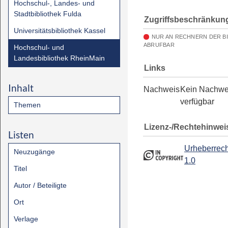
Hochschul-, Landes- und
Stadtbibliothek Fulda
Zugriffsbeschränkun
Universitätsbibliothek Kassel
NUR AN RECHNERN DER B
ABRUFBAR
Hochschul- und
Landesbibliothek RheinMain
Links
Inhalt
Nachweis
Kein Nachwe
verfügbar
Themen
Lizenz-/Rechtehinwei
Listen
Urheberrech
Neuzugänge
1.0
Titel
Autor / Beteiligte
Ort
Verlage