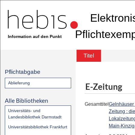
Elektron
Pflichtexem
Information auf den Punkt
Titel
Pflichtabgabe
Ablieferung
E-Zeitung
Alle Bibliotheken
Gesamttitel
Gelnhäuser
Universitäts- und
Zeitung : di
Landesbibliothek Darmstadt
Lokalzeitung
Main-Kinzig
Universitätsbibliothek Frankfurt