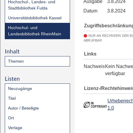
Ausgabe
3.8.2024
Hochschul-, Landes- und
Stadtbibliothek Fulda
Datum
3.8.2024
Universitätsbibliothek Kassel
Zugriffsbeschränkun
Hochschul- und
Landesbibliothek RheinMain
NUR AN RECHNERN DER B
ABRUFBAR
Inhalt
Links
Themen
Nachweis
Kein Nachwe
verfügbar
Listen
Lizenz-/Rechtehinwei
Neuzugänge
Titel
Urheberrech
1.0
Autor / Beteiligte
Ort
Verlage