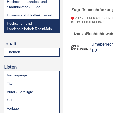
Hochschul-, Landes- und
Stadtbibliothek Fulda
Zugriffsbeschränkun
Universitätsbibliothek Kassel
ZUR ZEIT NUR AN RECHN
BIBLIOTHEK ABRUFBAR
Hochschul- und
Landesbibliothek RheinMain
Lizenz-/Rechtehinwei
Inhalt
Urheberrech
1.0
Themen
Listen
Neuzugänge
Titel
Autor / Beteiligte
Ort
Verlage