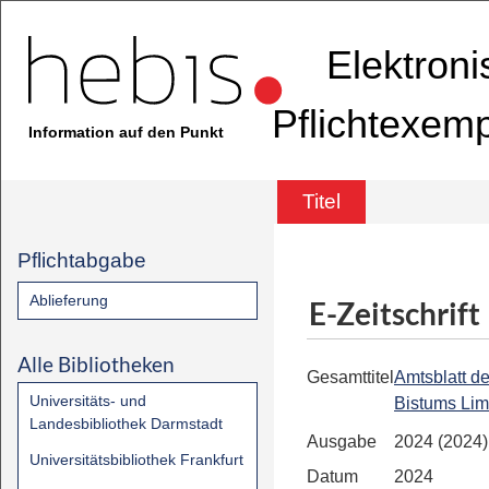
Elektron
Pflichtexem
Information auf den Punkt
Titel
Pflichtabgabe
Ablieferung
E-Zeitschrift
Alle Bibliotheken
Gesamttitel
Amtsblatt d
Universitäts- und
Bistums Li
Landesbibliothek Darmstadt
Ausgabe
2024 (2024)
Universitätsbibliothek Frankfurt
Datum
2024