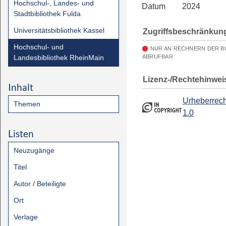
Hochschul-, Landes- und
Datum
2024
Stadtbibliothek Fulda
Universitätsbibliothek Kassel
Zugriffsbeschränkun
Hochschul- und
NUR AN RECHNERN DER B
Landesbibliothek RheinMain
ABRUFBAR
Lizenz-/Rechtehinwei
Inhalt
Urheberrech
Themen
1.0
Listen
Neuzugänge
Titel
Autor / Beteiligte
Ort
Verlage