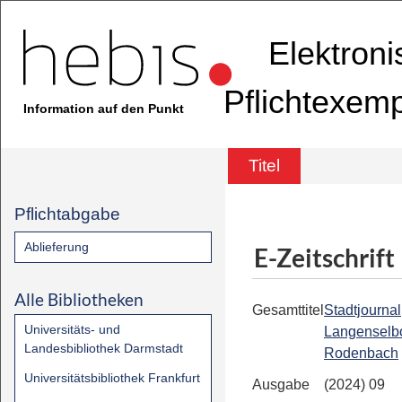
Elektron
Pflichtexem
Information auf den Punkt
Titel
Pflichtabgabe
Ablieferung
E-Zeitschrift
Alle Bibliotheken
Gesamttitel
Stadtjournal
Universitäts- und
Langenselbo
Landesbibliothek Darmstadt
Rodenbach
Universitätsbibliothek Frankfurt
Ausgabe
(2024) 09