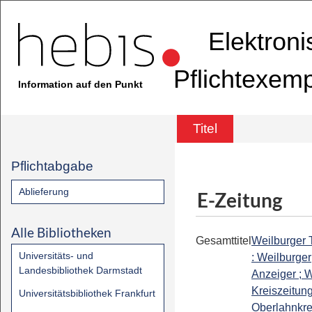
Elektron
Pflichtexem
Information auf den Punkt
Titel
Pflichtabgabe
Ablieferung
E-Zeitung
Alle Bibliotheken
Gesamttitel
Weilburger 
Universitäts- und
: Weilburger
Landesbibliothek Darmstadt
Anzeiger ; W
Kreiszeitung
Universitätsbibliothek Frankfurt
Oberlahnkrei