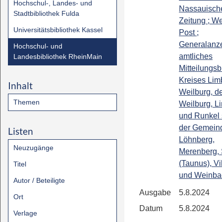
Hochschul-, Landes- und
Nassauisch
Stadtbibliothek Fulda
Zeitung ; We
Universitätsbibliothek Kassel
Post ;
Generalanze
Hochschul- und
amtliches
Landesbibliothek RheinMain
Mitteilungsb
Kreises Lim
Inhalt
Weilburg, de
Themen
Weilburg, L
und Runkel
der Gemein
Listen
Löhnberg,
Neuzugänge
Merenberg, 
(Taunus), Vi
Titel
und Weinba
Autor / Beteiligte
Ausgabe
5.8.2024
Ort
Datum
5.8.2024
Verlage