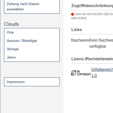
Zeitung nach Datum
Zugriffsbeschränkun
auswählen
NUR AN RECHNERN DER B
ABRUFBAR
Clouds
Links
Orte
Nachweis
Kein Nachwe
Autoren / Beteiligte
verfügbar
Verlage
Jahre
Lizenz-/Rechtehinwei
Urheberrech
1.0
Impressum