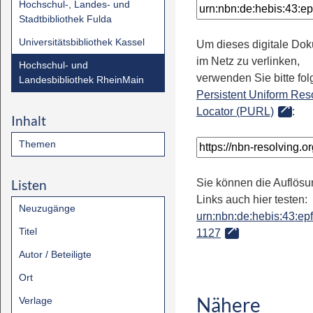
Hochschul-, Landes- und
Stadtbibliothek Fulda
Universitätsbibliothek Kassel
Um dieses digitale Do
im Netz zu verlinken,
Hochschul- und
verwenden Sie bitte fo
Landesbibliothek RheinMain
Persistent Uniform Res
Locator (PURL)
:
Inhalt
Themen
Listen
Sie können die Auflösu
Links auch hier testen:
Neuzugänge
urn:nbn:de:hebis:43:epfl
Titel
1127
Autor / Beteiligte
Ort
Nähere
Verlage