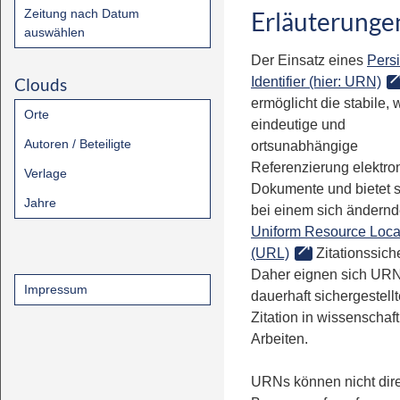
Zeitung nach Datum
Erläuterunge
auswählen
Der Einsatz eines
Persi
Clouds
Identifier (hier: URN)
ermöglicht die stabile, 
Orte
eindeutige und
Autoren / Beteiligte
ortsunabhängige
Referenzierung elektro
Verlage
Dokumente und bietet 
Jahre
bei einem sich ändern
Uniform Resource Loca
(URL)
Zitationssiche
Daher eignen sich URN
Impressum
dauerhaft sichergestell
Zitation in wissenschaf
Arbeiten.
URNs können nicht dire