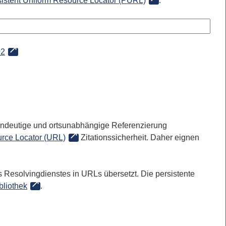
sistent Uniform Resource Locator (PURL)
:
02
 eindeutige und ortsunabhängige Referenzierung
rce Locator (URL)
Zitationssicherheit. Daher eignen
 Resolvingdienstes in URLs übersetzt. Die persistente
bliothek
.