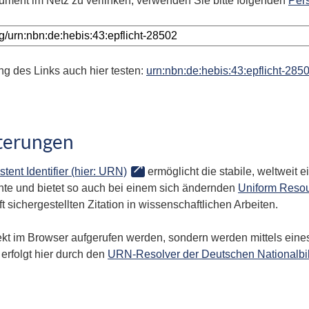
ument im Netz zu verlinken, verwenden Sie bitte folgenden
Per
ng des Links auch hier testen:
urn:nbn:de:hebis:43:epflicht-285
terungen
stent Identifier (hier: URN)
ermöglicht die stabile, weltweit
te und bietet so auch bei einem sich ändernden
Uniform Resou
 sichergestellten Zitation in wissenschaftlichen Arbeiten.
kt im Browser aufgerufen werden, sondern werden mittels eines
erfolgt hier durch den
URN-Resolver der Deutschen Nationalbi