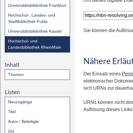
Um dieses digitale Dok
Universitätsbibliothek Frankfurt
Hochschul-, Landes- und
Stadtbibliothek Fulda
Sie können die Auflösu
Universitätsbibliothek Kassel
Hochschul- und
Landesbibliothek RheinMain
Nähere Erläu
Inhalt
Der Einsatz eines
Persi
Themen
elektronischer Dokumen
sich URNs zur dauerhaft
Listen
Neuzugänge
URNs können nicht dire
Auflösung dieses Links 
Titel
Autor / Beteiligte
Ort