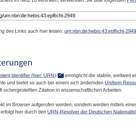
ument im Netz zu verlinken, verwenden Sie bitte folgenden
Per
ng des Links auch hier testen:
urn:nbn:de:hebis:43:epflicht-294
terungen
stent Identifier (hier: URN)
ermöglicht die stabile, weltweit
te und bietet so auch bei einem sich ändernden
Uniform Resou
 sichergestellten Zitation in wissenschaftlichen Arbeiten.
kt im Browser aufgerufen werden, sondern werden mittels eines
erfolgt hier durch den
URN-Resolver der Deutschen Nationalbi