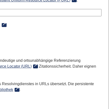
sistent Uniform Resource Locator (PURL)
:
9
 eindeutige und ortsunabhängige Referenzierung
rce Locator (URL)
Zitationssicherheit. Daher eignen
 Resolvingdienstes in URLs übersetzt. Die persistente
bliothek
.