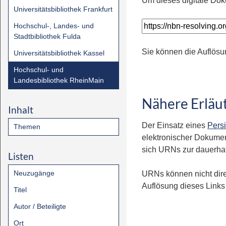
Um dieses digitale Dok
Universitätsbibliothek Frankfurt
Hochschul-, Landes- und
Stadtbibliothek Fulda
Sie können die Auflösu
Universitätsbibliothek Kassel
Hochschul- und
Landesbibliothek RheinMain
Nähere Erläu
Inhalt
Der Einsatz eines
Persi
Themen
elektronischer Dokumen
sich URNs zur dauerhaft
Listen
Neuzugänge
URNs können nicht dire
Auflösung dieses Links 
Titel
Autor / Beteiligte
Ort