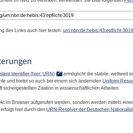
ument im Netz zu verlinken, verwenden Sie bitte folgenden
Per
ng des Links auch hier testen:
urn:nbn:de:hebis:43:epflicht-301
terungen
stent Identifier (hier: URN)
ermöglicht die stabile, weltweit
te und bietet so auch bei einem sich ändernden
Uniform Resou
 sichergestellten Zitation in wissenschaftlichen Arbeiten.
kt im Browser aufgerufen werden, sondern werden mittels eines
erfolgt hier durch den
URN-Resolver der Deutschen Nationalbi