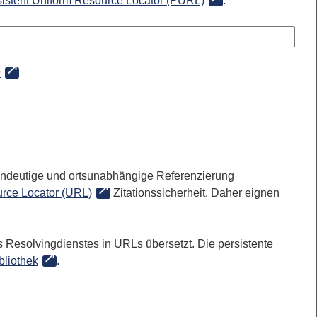
sistent Uniform Resource Locator (PURL)
:
9
 eindeutige und ortsunabhängige Referenzierung
rce Locator (URL)
Zitationssicherheit. Daher eignen
 Resolvingdienstes in URLs übersetzt. Die persistente
bliothek
.