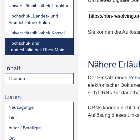
Um dieses digitale Dok
Universitätsbibliothek Frankfurt
Hochschul-, Landes- und
Stadtbibliothek Fulda
Sie können die Auflösu
Universitätsbibliothek Kassel
Hochschul- und
Landesbibliothek RheinMain
Nähere Erläu
Inhalt
Der Einsatz eines
Persi
Themen
elektronischer Dokumen
sich URNs zur dauerhaft
Listen
Neuzugänge
URNs können nicht dire
Auflösung dieses Links 
Titel
Autor / Beteiligte
Ort