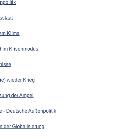
npolitik
sstaat
 dem Klima
nd im Krisenmodus
nisse
ie) wieder Krieg
ssung der Ampel
e - Deutsche Außenpolitik
n der Globalisierung