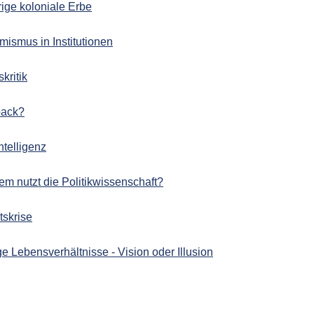
rige koloniale Erbe
mismus in Institutionen
kritik
back?
ntelligenz
em nutzt die Politikwissenschaft?
tskrise
ge Lebensverhältnisse - Vision oder Illusion