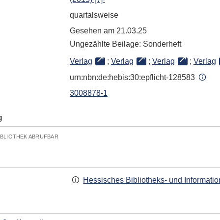
quartalsweise
Gesehen am 21.03.25
Ungezählte Beilage: Sonderheft
Verlag
;
Verlag
;
Verlag
;
Verlag
urn:nbn:de:hebis:30:epflicht-128583
3008878-1
g
IBLIOTHEK ABRUFBAR
Hessisches Bibliotheks- und Informati