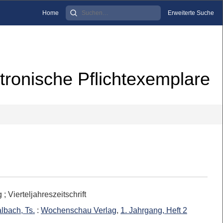
Home
Erweiterte Suche
tronische Pflichtexemplare
 Vierteljahreszeitschrift
lbach, Ts.
:
Wochenschau Verlag
,
1. Jahrgang, Heft 2