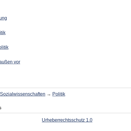
rung
tik
litik
 außen vor
Sozialwissenschaften
→
Politik
s
Urheberrechtsschutz 1.0