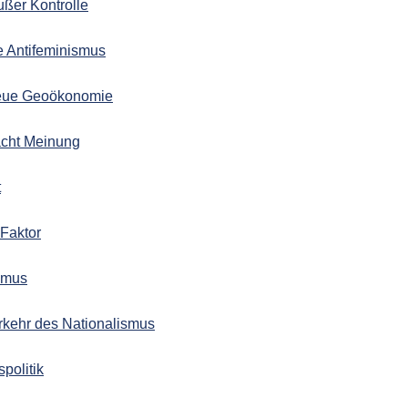
ußer Kontrolle
e Antifeminismus
Neue Geoökonomie
acht Meinung
t
-Faktor
ismus
rkehr des Nationalismus
politik