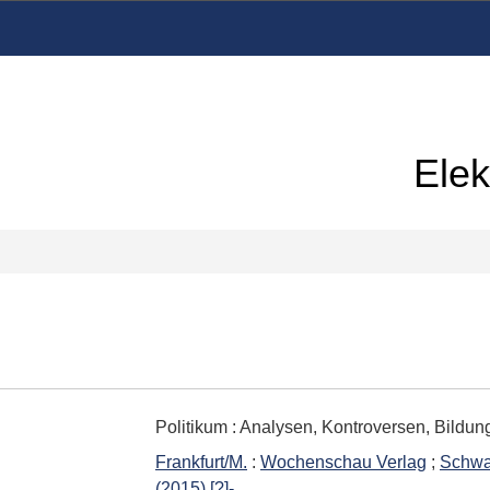
Elek
Politikum
:
Analysen, Kontroversen, Bildung ;
Frankfurt/M.
:
Wochenschau Verlag
;
Schwa
(2015) [?]-