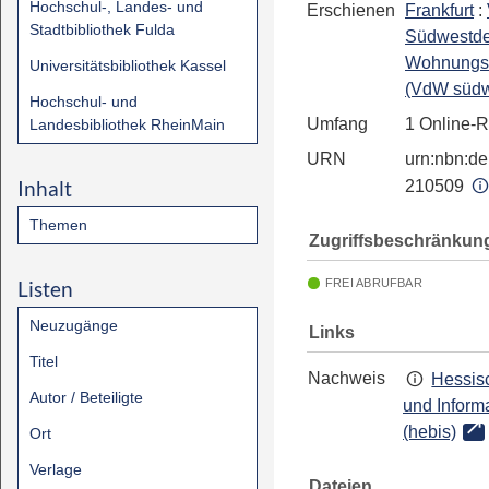
Hochschul-, Landes- und
Erschienen
Frankfurt
:
Stadtbibliothek Fulda
Südwestde
Wohnungswi
Universitätsbibliothek Kassel
(VdW süd
Hochschul- und
Umfang
1 Online-
Landesbibliothek RheinMain
URN
urn:nbn:de:
Inhalt
210509
Themen
Zugriffsbeschränkun
Listen
FREI ABRUFBAR
Neuzugänge
Links
Titel
Nachweis
Hessisc
Autor / Beteiligte
und Inform
(hebis)
Ort
Verlage
Dateien