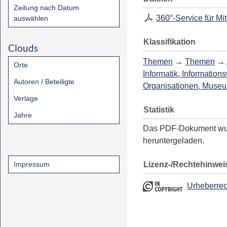
Zeitung nach Datum
360°-Service für Mit
auswählen
Klassifikation
Clouds
Themen
→
Themen
→
Orte
Informatik, Information
Autoren / Beteiligte
Organisationen, Muse
Verlage
Statistik
Jahre
Das PDF-Dokument w
heruntergeladen.
Lizenz-/Rechtehinwei
Impressum
Urheberrec