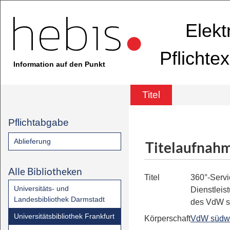
Elekt
Pflichte
Information auf den Punkt
Titel
Pflichtabgabe
Ablieferung
Titelaufnah
Alle Bibliotheken
Titel
360°-Servic
Universitäts- und
Dienstleis
Landesbibliothek Darmstadt
des VdW s
Universitätsbibliothek Frankfurt
Körperschaft
VdW südw