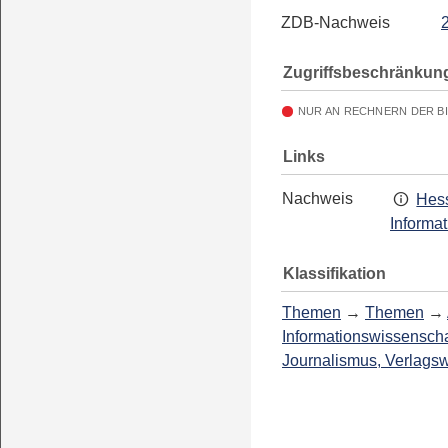
ZDB-Nachweis
Zugriffsbeschränkun
NUR AN RECHNERN DER B
Links
Nachweis
Hess
Informa
Klassifikation
Themen
→
Themen
→
Informationswissenscha
Journalismus, Verlags