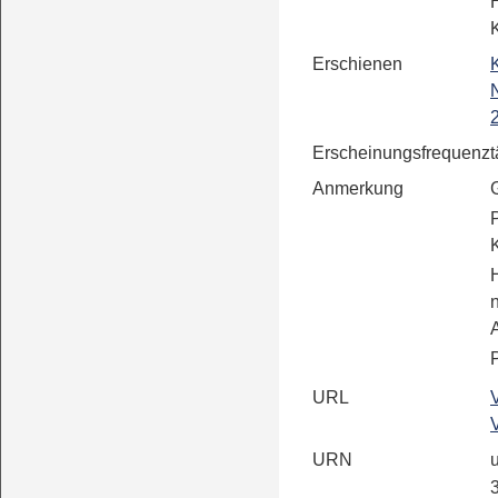
Erschienen
Erscheinungsfrequenz
t
Anmerkung
P
URL
URN
u