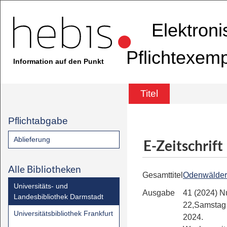
Elektron
Pflichtexem
Information auf den Punkt
Titel
Pflichtabgabe
Ablieferung
E-Zeitschrift
Alle Bibliotheken
Gesamttitel
Odenwälder
Universitäts- und
Ausgabe
41 (2024) 
Landesbibliothek Darmstadt
22,Samstag 
Universitätsbibliothek Frankfurt
2024.