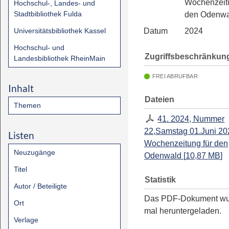
Wochenzeitu
Hochschul-, Landes- und
Stadtbibliothek Fulda
den Odenwa
Universitätsbibliothek Kassel
Datum
2024
Hochschul- und
Zugriffsbeschränkun
Landesbibliothek RheinMain
FREI ABRUFBAR
Inhalt
Dateien
Themen
41. 2024, Nummer
22,Samstag 01.Juni 20
Listen
Wochenzeitung für den
Neuzugänge
Odenwald
[
10,87 MB
]
Titel
Statistik
Autor / Beteiligte
Das PDF-Dokument w
Ort
mal heruntergeladen.
Verlage