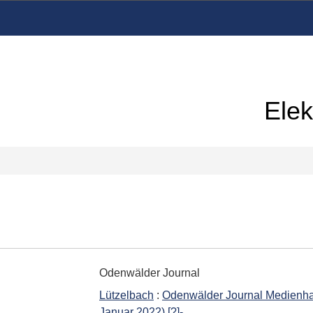
Elek
Odenwälder Journal
Lützelbach
:
Odenwälder Journal Medienha
Januar 2022) [?]-