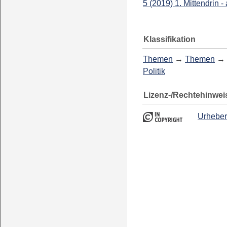
5 (2019) 1. Mittendrin -
Klassifikation
Themen
→
Themen
→
Politik
Lizenz-/Rechtehinwei
Urheber