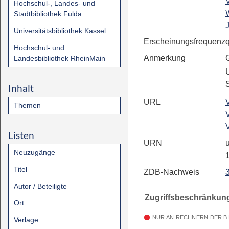
Hochschul-, Landes- und
Stadtbibliothek Fulda
J
Universitätsbibliothek Kassel
Erscheinungsfrequenz
Hochschul- und
Anmerkung
Landesbibliothek RheinMain
Inhalt
URL
Themen
Listen
URN
u
Neuzugänge
Titel
ZDB-Nachweis
Autor / Beteiligte
Zugriffsbeschränkun
Ort
NUR AN RECHNERN DER B
Verlage