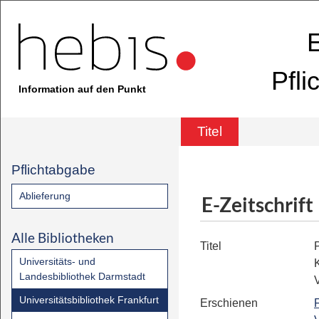
E
Pfli
Information auf den Punkt
Titel
Pflichtabgabe
Ablieferung
E-Zeitschrift
Alle Bibliotheken
Titel
Universitäts- und
Landesbibliothek Darmstadt
V
Universitätsbibliothek Frankfurt
Erschienen
F