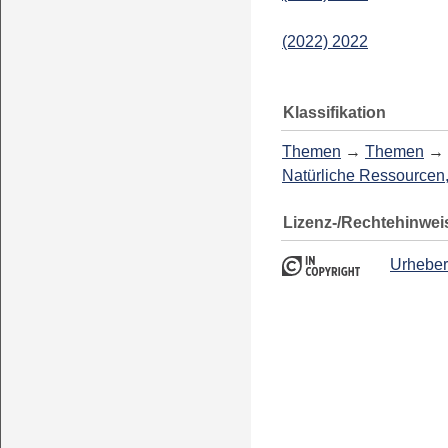
(2022) 2022
Klassifikation
Themen
→
Themen
→
Natürliche Ressourcen
Lizenz-/Rechtehinwei
Urheber