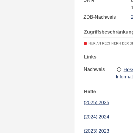
URN
u
ZDB-Nachweis
Zugriffsbeschränkun
NUR AN RECHNERN DER B
Links
Nachweis
Hess
Informa
Hefte
(2025) 2025
(2024) 2024
(2023) 2023