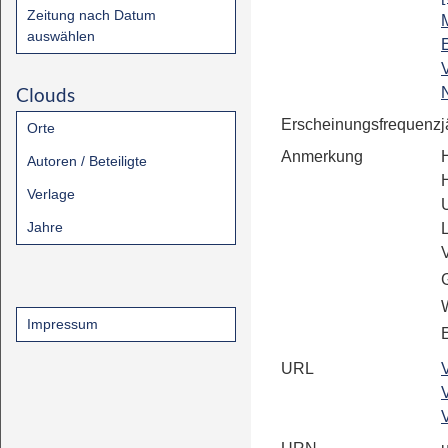
Zeitung nach Datum
auswählen
Clouds
Erscheinungsfrequenz
j
Orte
Anmerkung
Autoren / Beteiligte
Verlage
Jahre
Impressum
E
URL