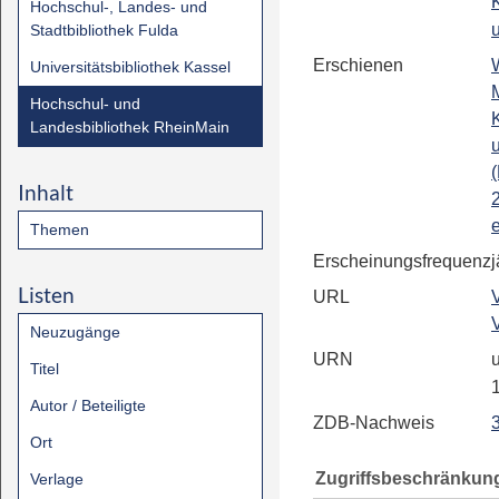
Hochschul-, Landes- und
Stadtbibliothek Fulda
Erschienen
Universitätsbibliothek Kassel
Hochschul- und
Landesbibliothek RheinMain
Inhalt
e
Themen
Erscheinungsfrequenz
j
Listen
URL
Neuzugänge
URN
u
Titel
Autor / Beteiligte
ZDB-Nachweis
Ort
Zugriffsbeschränkun
Verlage