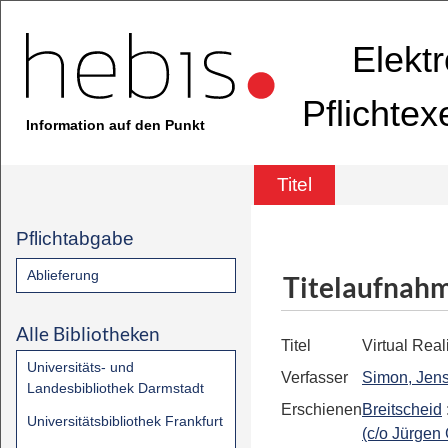
Elekt
Pflichte
Information auf den Punkt
Titel
Pflichtabgabe
Ablieferung
Titelaufnah
Alle Bibliotheken
Titel
Virtual Real
Universitäts- und
Verfasser
Simon, Jens
Landesbibliothek Darmstadt
Erschienen
Breitscheid
Universitätsbibliothek Frankfurt
(c/o Jürgen