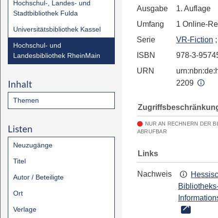
Hochschul-, Landes- und
Ausgabe
1. Auflage
Stadtbibliothek Fulda
Umfang
1 Online-R
Universitätsbibliothek Kassel
Serie
VR-Fiction
;
Hochschul- und
ISBN
978-3-9574
Landesbibliothek RheinMain
URN
urn:nbn:de:h
Inhalt
2209
Themen
Zugriffsbeschränkun
NUR AN RECHNERN DER B
Listen
ABRUFBAR
Neuzugänge
Links
Titel
Nachweis
Hessis
Autor / Beteiligte
Bibliotheks
Ort
Information
Verlage