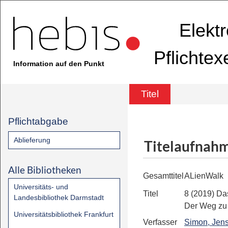
Elekt
Pflichte
Information auf den Punkt
Titel
Pflichtabgabe
Ablieferung
Titelaufnah
Alle Bibliotheken
Gesamttitel
ALienWalk
Universitäts- und
Titel
8 (2019)
Da
Landesbibliothek Darmstadt
Der Weg zu
Universitätsbibliothek Frankfurt
Verfasser
Simon, Jens