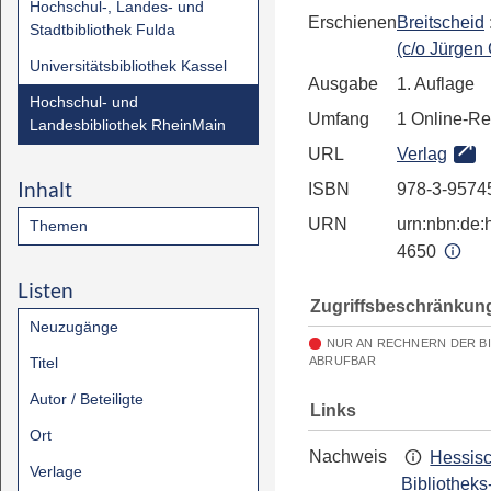
Hochschul-, Landes- und
Erschienen
Breitscheid
Stadtbibliothek Fulda
(c/o Jürgen
Universitätsbibliothek Kassel
Ausgabe
1. Auflage
Hochschul- und
Umfang
1 Online-R
Landesbibliothek RheinMain
URL
Verlag
Inhalt
ISBN
978-3-9574
URN
urn:nbn:de:h
Themen
4650
Listen
Zugriffsbeschränkun
Neuzugänge
NUR AN RECHNERN DER B
Titel
ABRUFBAR
Autor / Beteiligte
Links
Ort
Nachweis
Hessis
Verlage
Bibliotheks