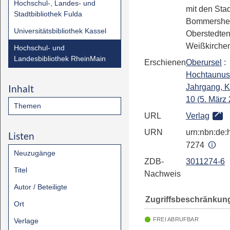
Hochschul-, Landes- und
mit den Stad
Stadtbibliothek Fulda
Bommersheim
Universitätsbibliothek Kassel
Oberstedte
Weißkirche
Hochschul- und
Landesbibliothek RheinMain
Erschienen
Oberursel
:
Hochtaunus
Inhalt
Jahrgang, 
10 (5. März 
Themen
URL
Verlag
URN
urn:nbn:de:h
Listen
7274
Neuzugänge
ZDB-
3011274-6
Titel
Nachweis
Autor / Beteiligte
Zugriffsbeschränkun
Ort
FREI ABRUFBAR
Verlage