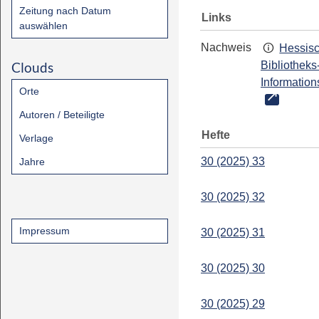
Zeitung nach Datum
Links
auswählen
Nachweis
Hessis
Clouds
Bibliotheks
Information
Orte
Autoren / Beteiligte
Hefte
Verlage
30 (2025) 33
Jahre
30 (2025) 32
Impressum
30 (2025) 31
30 (2025) 30
30 (2025) 29