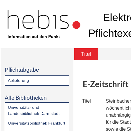
Elekt
Pflichte
Information auf den Punkt
Titel
Pflichtabgabe
Ablieferung
E-Zeitschrift
Alle Bibliotheken
Titel
Steinbache
Universitäts- und
wöchentlich
Landesbibliothek Darmstadt
unabhängig
für die Stad
Universitätsbibliothek Frankfurt
sowie die S