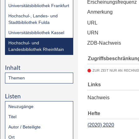
Erscheinungsfrequenz
Universitätsbibliothek Frankfurt
Anmerkung
Hochschul-, Landes- und
Stadtbibliothek Fulda
URL
Universitätsbibliothek Kassel
URN
Hochschul- und
ZDB-Nachweis
Landesbibliothek RheinMain
Zugriffsbeschränkun
Inhalt
ZUR ZEIT NUR AN RECHNE
Themen
Links
Listen
Nachweis
Neuzugänge
Hefte
Titel
(2020) 2020
Autor / Beteiligte
Ort