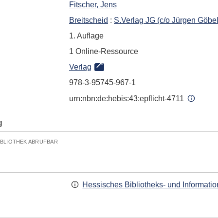
Fitscher, Jens
Breitscheid
:
S.Verlag JG (c/o Jürgen Göbe
1. Auflage
1 Online-Ressource
Verlag
978-3-95745-967-1
urn:nbn:de:hebis:43:epflicht-4711
g
IBLIOTHEK ABRUFBAR
Hessisches Bibliotheks- und Informati