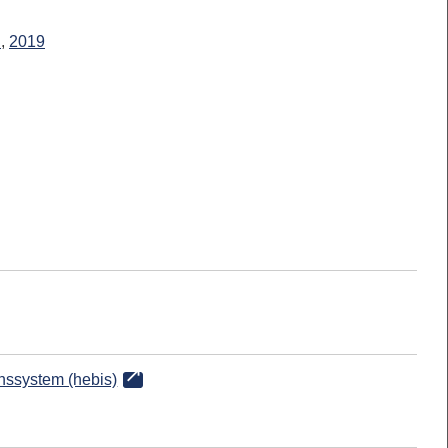
l
,
2019
onssystem (hebis)