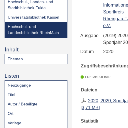
Hochschul-, Landes- und
Informatione
Stadtbibliothek Fulda
Sportkreis
Universitätsbibliothek Kassel
Rheingau-T
e.V.
Hochschul- und
Landesbibliothek RheinMain
Ausgabe
(2019) 2020
Sportjahr 2
Inhalt
Datum
2020
Themen
Zugriffsbeschränkun
Listen
FREI ABRUFBAR
Neuzugänge
Dateien
Titel
2020, 2020, Sportj
Autor / Beteiligte
[
3,71 MB
]
Ort
Statistik
Verlage