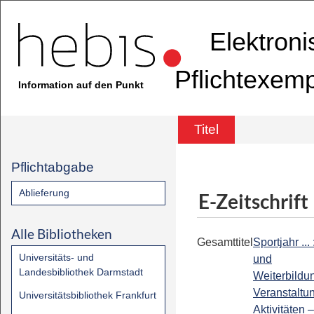
Elektron
Pflichtexem
Information auf den Punkt
Titel
Pflichtabgabe
Ablieferung
E-Zeitschrift
Alle Bibliotheken
Gesamttitel
Sportjahr ... 
Universitäts- und
und
Landesbibliothek Darmstadt
Weiterbildu
Veranstaltu
Universitätsbibliothek Frankfurt
Aktivitäten –