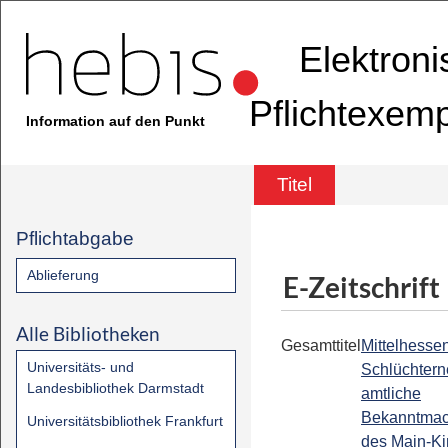
Elektron
Pflichtexem
Information auf den Punkt
Titel
Pflichtabgabe
Ablieferung
E-Zeitschrift
Alle Bibliotheken
Gesamttitel
Mittelhessen
Universitäts- und
Schlüchterne
Landesbibliothek Darmstadt
amtliche
Bekanntma
Universitätsbibliothek Frankfurt
des Main-Ki