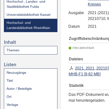
Hochschul-, Landes- und
Kreises
Stadtbibliothek Fulda
Ausgabe
2021 (2021)
Universitätsbibliothek Kassel
20210710.
Hochschul- und
Datum
2021
Landesbibliothek RheinMain
Zugriffsbeschränkun
Inhalt
FREI ABRUFBAR
Themen
Dateien
Listen
2021. 2021, 20210
Neuzugänge
MHB-F1
[
9,82 MB
]
Titel
Statistik
Autor / Beteiligte
Das PDF-Dokument w
Ort
mal heruntergeladen.
Verlage