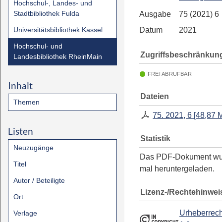
Hochschul-, Landes- und
Stadtbibliothek Fulda
Ausgabe
75 (2021) 6
Universitätsbibliothek Kassel
Datum
2021
Hochschul- und
Zugriffsbeschränkun
Landesbibliothek RheinMain
FREI ABRUFBAR
Inhalt
Dateien
Themen
75. 2021, 6
[
48,87 
Listen
Statistik
Neuzugänge
Das PDF-Dokument w
Titel
mal heruntergeladen.
Autor / Beteiligte
Lizenz-/Rechtehinwei
Ort
Urheberrech
Verlage