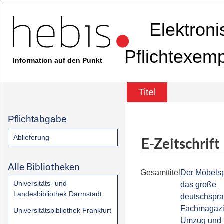
Elektron
Pflichtexem
Information auf den Punkt
Titel
Pflichtabgabe
Ablieferung
E-Zeitschrift
Alle Bibliotheken
Gesamttitel
Der Möbelsp
Universitäts- und
das große
Landesbibliothek Darmstadt
deutschspra
Fachmagazi
Universitätsbibliothek Frankfurt
Umzug und L