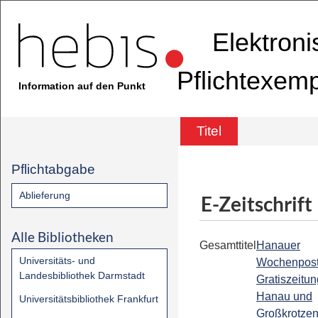
Elektron
Pflichtexem
Information auf den Punkt
Titel
Pflichtabgabe
Ablieferung
E-Zeitschrift
Alle Bibliotheken
Gesamttitel
Hanauer
Universitäts- und
Wochenpost 
Landesbibliothek Darmstadt
Gratiszeitun
Hanau und
Universitätsbibliothek Frankfurt
Großkrotze