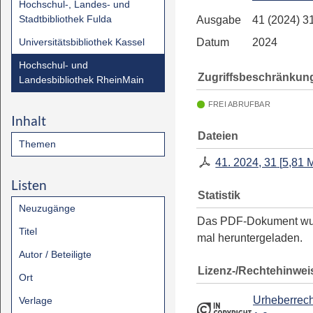
Hochschul-, Landes- und
Stadtbibliothek Fulda
Ausgabe
41 (2024) 3
Universitätsbibliothek Kassel
Datum
2024
Hochschul- und
Zugriffsbeschränkun
Landesbibliothek RheinMain
FREI ABRUFBAR
Inhalt
Dateien
Themen
41. 2024, 31
[
5,81 
Listen
Statistik
Neuzugänge
Das PDF-Dokument w
Titel
mal heruntergeladen.
Autor / Beteiligte
Lizenz-/Rechtehinwei
Ort
Urheberrech
Verlage