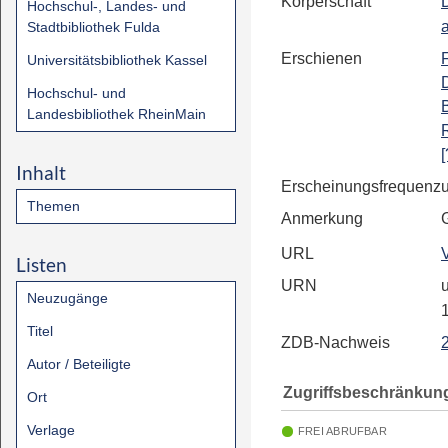
Körperschaft
Hochschul-, Landes- und
Stadtbibliothek Fulda
Erschienen
Universitätsbibliothek Kassel
Hochschul- und
Landesbibliothek RheinMain
[
Inhalt
Erscheinungsfrequenz
Themen
Anmerkung
URL
Listen
URN
u
Neuzugänge
Titel
ZDB-Nachweis
Autor / Beteiligte
Zugriffsbeschränkun
Ort
Verlage
FREI ABRUFBAR