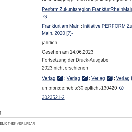
Perform Zukunftsregion FrankfurtRheinMai
Frankfurt am Main
:
Initiative PERFORM Zuk
Main
,
2020 [?]-
jährlich
Gesehen am 14.06.2023
Fortsetzung der Druck-Ausgabe
2023 nicht erschienen
Verlag
;
Verlag
;
Verlag
;
Verlag
urn:nbn:de:hebis:30:epflicht-130420
3023521-2
g
IBLIOTHEK ABRUFBAR