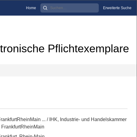
Home
Erweiterte Suche
tronische Pflichtexemplare
ankfurtRheinMain ...
/ IHK, Industrie- und Handelskammer
n FrankfurtRheinMain
rankfurt, Rhein-Main