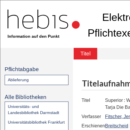
Elekt
Pflichte
Information auf den Punkt
Titel
Pflichtabgabe
Ablieferung
Titelaufnah
Alle Bibliotheken
Titel
Superior
:
W
Universitäts- und
Tarja Die B
Landesbibliothek Darmstadt
Verfasser
Fitscher, Je
Universitätsbibliothek Frankfurt
Erschienen
Breitscheid