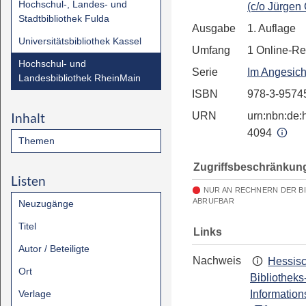
Hochschul-, Landes- und
(c/o Jürgen
Stadtbibliothek Fulda
Ausgabe
1. Auflage
Universitätsbibliothek Kassel
Umfang
1 Online-R
Hochschul- und
Serie
Im Angesich
Landesbibliothek RheinMain
ISBN
978-3-9574
Inhalt
URN
urn:nbn:de:h
4094
Themen
Zugriffsbeschränkun
Listen
NUR AN RECHNERN DER B
ABRUFBAR
Neuzugänge
Titel
Links
Autor / Beteiligte
Nachweis
Hessis
Ort
Bibliotheks
Verlage
Information