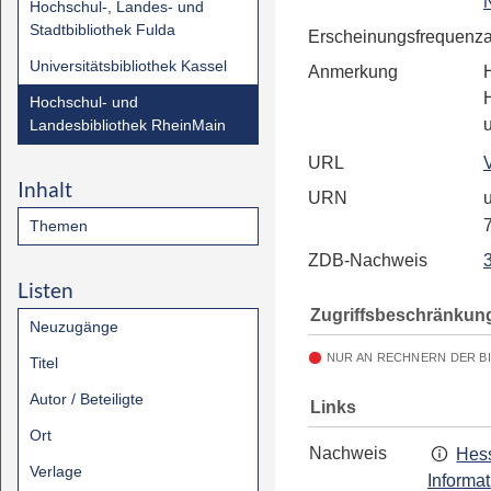
N
Hochschul-, Landes- und
Stadtbibliothek Fulda
Erscheinungsfrequenz
Universitätsbibliothek Kassel
Anmerkung
Hochschul- und
Landesbibliothek RheinMain
URL
Inhalt
URN
u
Themen
ZDB-Nachweis
Listen
Zugriffsbeschränkun
Neuzugänge
NUR AN RECHNERN DER B
Titel
Autor / Beteiligte
Links
Ort
Nachweis
Hess
Verlage
Informa