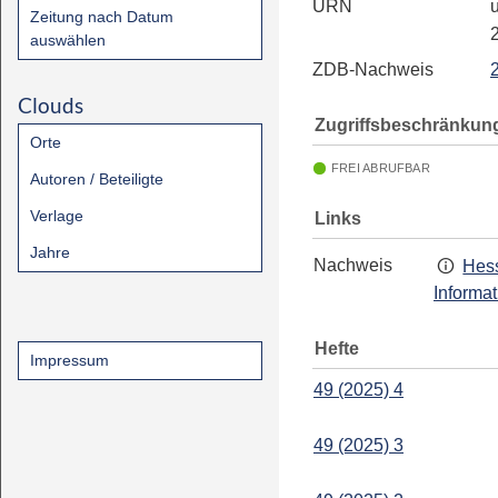
URN
u
Zeitung nach Datum
auswählen
ZDB-Nachweis
Clouds
Zugriffsbeschränkun
Orte
FREI ABRUFBAR
Autoren / Beteiligte
Verlage
Links
Jahre
Nachweis
Hess
Informa
Hefte
Impressum
49 (2025) 4
49 (2025) 3