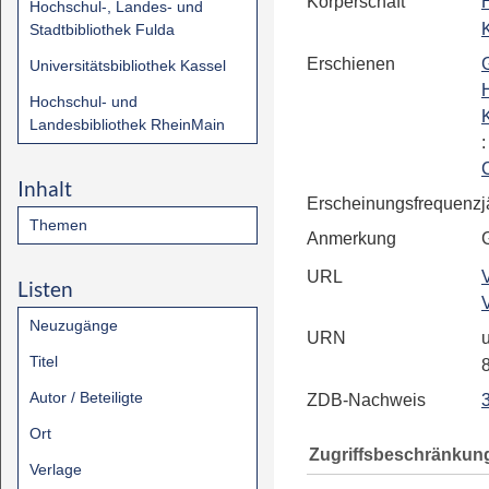
Körperschaft
Hochschul-, Landes- und
Stadtbibliothek Fulda
Erschienen
Universitätsbibliothek Kassel
Hochschul- und
Landesbibliothek RheinMain
Inhalt
Erscheinungsfrequenz
j
Themen
Anmerkung
URL
Listen
Neuzugänge
URN
u
Titel
Autor / Beteiligte
ZDB-Nachweis
Ort
Zugriffsbeschränkun
Verlage