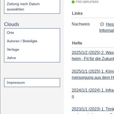
FREI ABRUFBAR
Zeitung nach Datum
auswählen
Links
Clouds
Nachweis
Hess
Informa
Orte
Autoren / Beteiligte
Hefte
Verlage
2025/1/2 (2025) 2. Was
Jahre
heim - Fit für die Zukunf
2025/1/1 (2025) 1. Kli
rversorgung aus dem H
Impressum
2024/1/1 (2024) 1. Infra
n
2023/1/1 (2023) 1. Tri