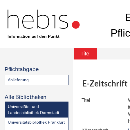
E
Pfli
Information auf den Punkt
Titel
Pflichtabgabe
Ablieferung
E-Zeitschrift
Alle Bibliotheken
Titel
Universitäts- und
f
Landesbibliothek Darmstadt
Universitätsbibliothek Frankfurt