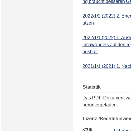
ng braucht besseren G
2022/1/2 (2022) 2. Ener
utzen
2022/1/1 (2022) 1. Aus
limawandels auf den r
aushalt
2021/1/1 (2021) 1. Nac
Statistik
Das PDF-Dokument w
heruntergeladen.
Lizenz-/Rechtehinwei
Urheber