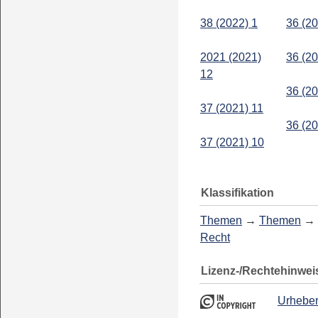
38 (2022) 1
36 (20
2021 (2021)
36 (20
12
36 (20
37 (2021) 11
36 (20
37 (2021) 10
Klassifikation
Themen
→
Themen
→
Recht
Lizenz-/Rechtehinwei
Urheber