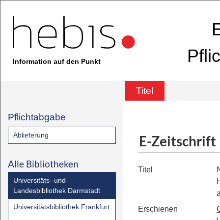
E
Pfli
Information auf den Punkt
Titel
Pflichtabgabe
Ablieferung
E-Zeitschrift
Alle Bibliotheken
Titel
Universitäts- und
Landesbibliothek Darmstadt
Universitätsbibliothek Frankfurt
Erschienen