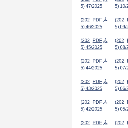
5) 47/2025
5) 10/
(202
PDF
(202
5) 46/2025
5) 09/
(202
PDF
(202
5) 45/2025
5) 08/
(202
PDF
(202
5) 44/2025
5) 07/
(202
PDF
(202
5) 43/2025
5) 06/
(202
PDF
(202
5) 42/2025
5) 05/
(202
PDF
(202