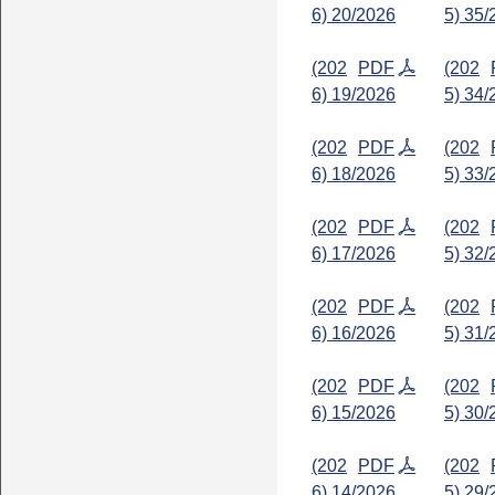
6) 20/2026
5) 35/
(202
PDF
(202
6) 19/2026
5) 34/
(202
PDF
(202
6) 18/2026
5) 33/
(202
PDF
(202
6) 17/2026
5) 32/
(202
PDF
(202
6) 16/2026
5) 31/
(202
PDF
(202
6) 15/2026
5) 30/
(202
PDF
(202
6) 14/2026
5) 29/