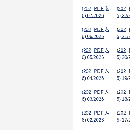
(202
PDF
(202
6) 07/2026
5) 22/
(202
PDF
(202
6) 06/2026
5) 21/
(202
PDF
(202
6) 05/2026
5) 20/
(202
PDF
(202
6) 04/2026
5) 19/
(202
PDF
(202
6) 03/2026
5) 18/
(202
PDF
(202
6) 02/2026
5) 17/