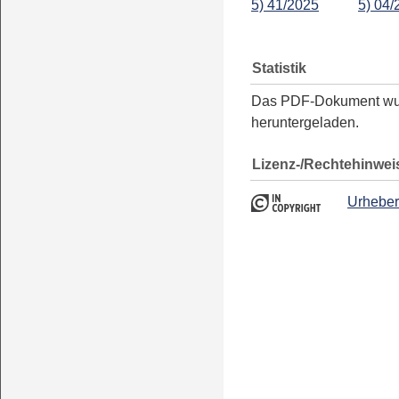
5) 41/2025
5) 04/
Statistik
Das PDF-Dokument w
heruntergeladen.
Lizenz-/Rechtehinwei
Urheber