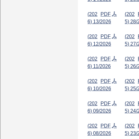
(202
PDF
(202
6) 13/2026
5) 28/
(202
PDF
(202
6) 12/2026
5) 27/
(202
PDF
(202
6) 11/2026
5) 26/
(202
PDF
(202
6) 10/2026
5) 25/
(202
PDF
(202
6) 09/2026
5) 24/
(202
PDF
(202
6) 08/2026
5) 23/