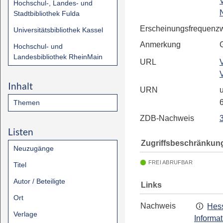
Hochschul-, Landes- und
N
Stadtbibliothek Fulda
Erscheinungsfrequenz
Universitätsbibliothek Kassel
Anmerkung
Hochschul- und
Landesbibliothek RheinMain
URL
Inhalt
URN
u
Themen
ZDB-Nachweis
Listen
Zugriffsbeschränkun
Neuzugänge
FREI ABRUFBAR
Titel
Autor / Beteiligte
Links
Ort
Nachweis
Hess
Verlage
Informa