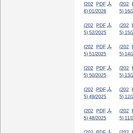
(202
PDF
(202
6) 01/2026
5) 16/
(202
PDF
(202
5) 52/2025
5) 15/
(202
PDF
(202
5) 51/2025
5) 14/
(202
PDF
(202
5) 50/2025
5) 13/
(202
PDF
(202
5) 49/2025
5) 12/
(202
PDF
(202
5) 48/2025
5) 11/
(202
PDF
(202