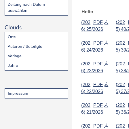
Zeitung nach Datum
auswählen
Hefte
(202
PDF
(202
Clouds
6) 25/2026
5) 40/
Orte
(202
PDF
(202
Autoren / Beteiligte
6) 24/2026
5) 39/
Verlage
(202
PDF
(202
Jahre
6) 23/2026
5) 38/
(202
PDF
(202
6) 22/2026
5) 37/
Impressum
(202
PDF
(202
6) 21/2026
5) 36/
(202
PDF
(202