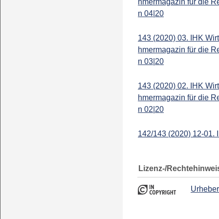
hmermagazin für die R
n 04|20
143 (2020) 03. IHK Wir
hmermagazin für die R
n 03|20
143 (2020) 02. IHK Wir
hmermagazin für die R
n 02|20
142/143 (2020) 12-01. 
Lizenz-/Rechtehinwei
Urheber