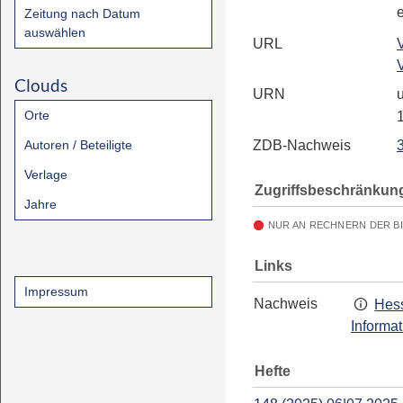
Zeitung nach Datum
auswählen
URL
Clouds
URN
u
Orte
Autoren / Beteiligte
ZDB-Nachweis
Verlage
Zugriffsbeschränkun
Jahre
NUR AN RECHNERN DER B
Links
Impressum
Nachweis
Hess
Informa
Hefte