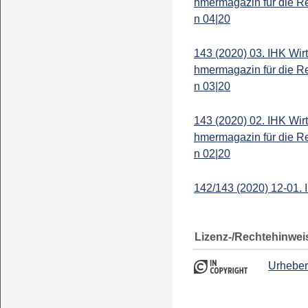
hmermagazin für die R
n 04|20
143 (2020) 03. IHK Wir
hmermagazin für die R
n 03|20
143 (2020) 02. IHK Wir
hmermagazin für die R
n 02|20
142/143 (2020) 12-01. 
Lizenz-/Rechtehinwei
Urheber