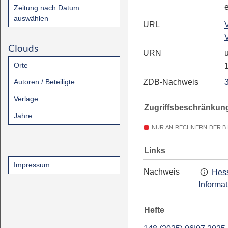
Zeitung nach Datum
auswählen
URL
Clouds
URN
u
Orte
Autoren / Beteiligte
ZDB-Nachweis
Verlage
Zugriffsbeschränkun
Jahre
NUR AN RECHNERN DER B
Links
Impressum
Nachweis
Hess
Informa
Hefte